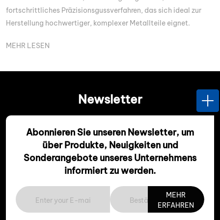
Metallgussverfahren, bei dem flüssiges Metall unter hohem
fortschrittliches Präzisionsgussverfahren, das sich ideal zur
Druck in eine wiederverwendbare
Herstellung hochwertiger, komplexer Metallteile eignet.
MEHR LESEN
MEHR LESEN
Newsletter
A
bonnieren Sie unseren Newsletter, um
über Produkte, Neuigkeiten und
Sonderangebote unseres Unternehmens
informiert zu werden.
MEHR
ERFAHREN