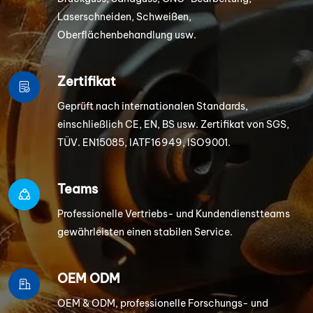
Laserschneiden, Schweißen,
Oberflächenbehandlung usw.
Zertifikat
Geprüft nach internationalen Standards,
einschließlich CE, EN, BS usw. Zertifikat von SGS,
TÜV. EN15085, IATF16949, ISO9001.
Teams
Professionelle Vertriebs- und Kundendienstteams
gewährleisten einen stabilen Service.
OEM ODM
OEM & ODM, professionelle Forschungs- und