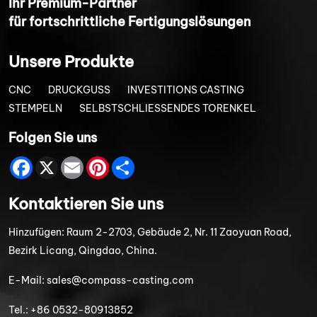
I
hr Premium-Partner
für fortschrittliche Fertigungslösungen
Unsere Produkte
CNC
DRUCKGUSS
INVESTITIONS CASTING
STEMPELN
SELBSTSCHLIESSENDES TORENKEL
Folgen Sie uns
Facebook
X
Email
Pinterest
Share
Kontaktieren Sie uns
Hinzufügen:
Raum 2-2703, Gebäude 2, Nr. 11 Zaoyuan Road,
Bezirk Licang, Qingdao, China.
E-Mail:
sales@compass-casting.com
Tel.:
+86 0532-80913852