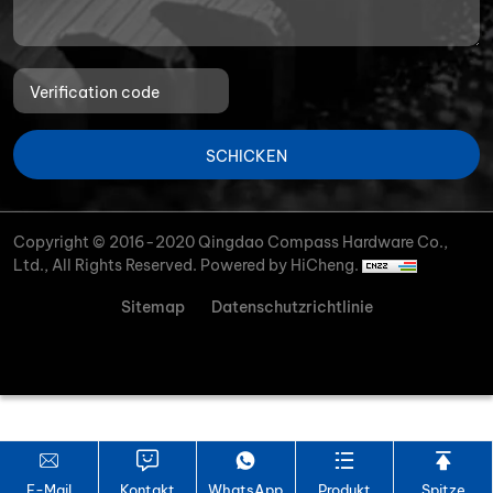
SCHICKEN
Copyright © 2016-2020 Qingdao Compass Hardware Co.,
Ltd., All Rights Reserved.
Powered by HiCheng.
Sitemap
Datenschutzrichtlinie
E-Mail
Kontakt
WhatsApp
Produkt
Spitze