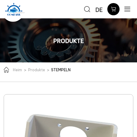
Präzisions-
DE
Blechstanzteile
PRODUKTE
Heim
Produkte
STEMPELN