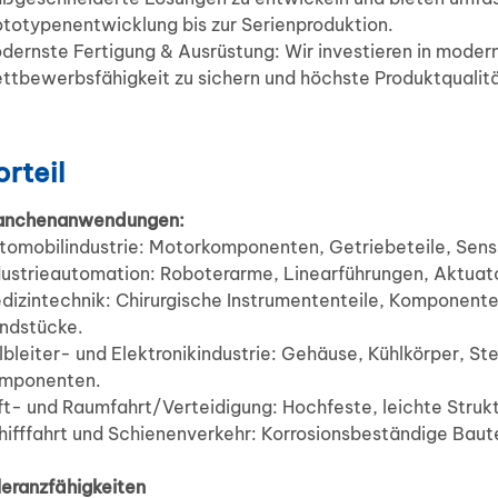
ototypenentwicklung bis zur Serienproduktion.
dernste Fertigung & Ausrüstung: Wir investieren in moder
ttbewerbsfähigkeit zu sichern und höchste Produktqualitä
orteil
anchenanwendungen:
tomobilindustrie: Motorkomponenten, Getriebeteile, Sens
dustrieautomation: Roboterarme, Linearführungen, Aktua
dizintechnik: Chirurgische Instrumententeile, Komponente
ndstücke.
lbleiter- und Elektronikindustrie: Gehäuse, Kühlkörper, 
mponenten.
ft- und Raumfahrt/Verteidigung: Hochfeste, leichte Struk
hifffahrt und Schienenverkehr: Korrosionsbeständige Ba
leranzfähigkeiten