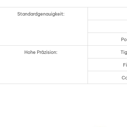
Standardgenauigkeit:
Po
Hohe Präzision:
Ti
F
Co