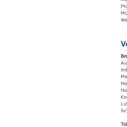
Pr
Mo
We
V
Br
Au
In
Me
Ha
Ha
Ko
Lu
Sc
To