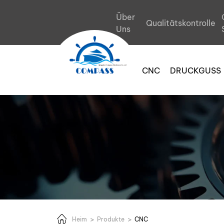
Kundenspezifisches
Über
Qualitätskontrolle
Aluminiumlegierungste
Uns
CNC
DRUCKGUSS
Heim
Produkte
CNC