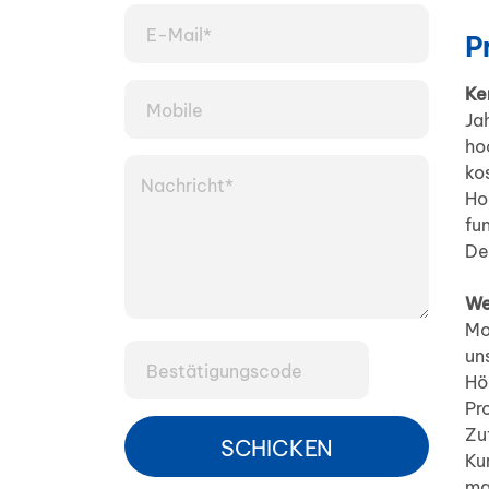
P
Ke
Ja
ho
ko
Ho
fu
De
We
Mo
un
Hö
Pr
Zu
SCHICKEN
Ku
ma