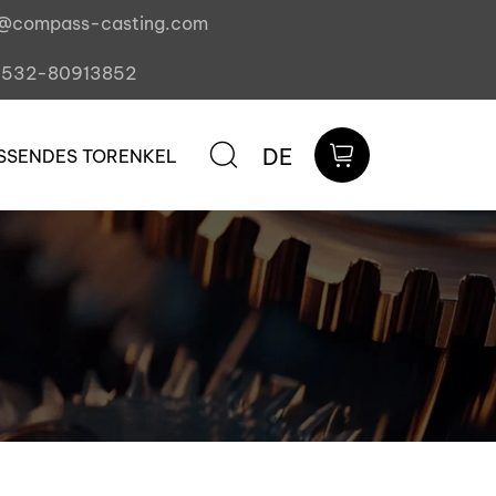
s@compass-casting.com
0532-80913852
DE
SSENDES TORENKEL