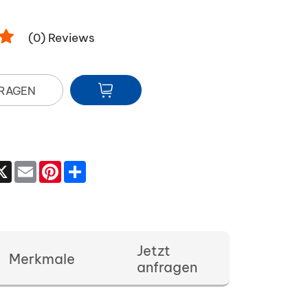
(
0
) Reviews
FRAGEN
acebook
X
Email
Pinterest
Share
Jetzt
Merkmale
anfragen