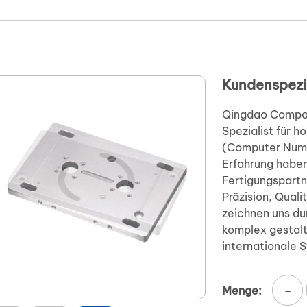
Kundenspezif
Qingdao Compass
Spezialist für 
(Computer Numer
Erfahrung haben 
Fertigungspartn
Präzision, Quali
zeichnen uns du
komplex gestalt
internationale 
-
Menge: