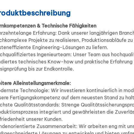
roduktbeschreibung
rnkompetenzen & Technische Fähigkeiten
hrzehntelange Erfahrung: Dank unserer langjährigen Branc
chkomplexe Projekte zu realisieren, Produktionsabläufe zu
steneffiziente Engineering-Lösungen zu liefern.
chqualifiziertes Ingenieurteam: Unser Team aus hochqualif
ndiertes technisches Know-how und praktische Erfahrung i
signprüfung bis zur Endkontrolle.
itere Alleinstellungsmerkmale:
dernste Technologie: Wir investieren kontinuierlich in 
sere Fertigungskompetenz auf dem neuesten Stand zu hal
chste Qualitätsstandards: Strenge Qualitätssicherungspro
oduktionsprozess integriert und gewährleisten die Zuverl
friedenheit unserer Kunden.
ndenorientierte Zusammenarbeit: Wir arbeiten eng mit u
ßgeschneiderte Lösungen zu entwickeln und bieten umfa